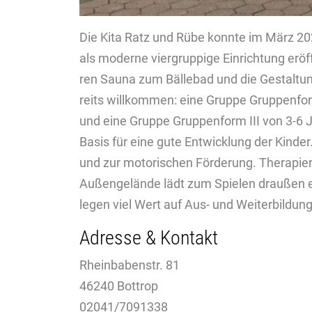
Die Kita Ratz und Rübe konn­te im März 202
als mo­der­ne vier­grup­pi­ge Ein­rich­tung er
ren Sauna zum Bäl­le­bad und die Ge­stal­tung d
reits will­kom­men: eine Grup­pe Grup­pen­for
und eine Grup­pe Grup­pen­form III von 3-6 Ja
Basis für eine gute Ent­wick­lung der Kin­der. 
und zur mo­to­ri­schen För­de­rung. The­ra­pieräu
Au­ßen­ge­län­de lädt zum Spie­len drau­ßen e
legen viel Wert auf Aus- und Wei­ter­bil­dung 
Adres­se & Kon­takt
Rhein­baben­str. 81
46240 Bott­rop
02041/7091338