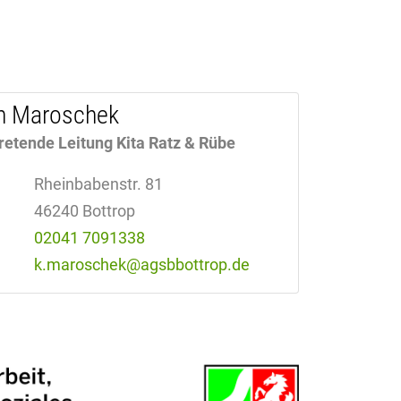
in Maroschek
tretende Leitung Kita Ratz & Rübe
Rheinbabenstr. 81
46240 Bottrop
02041 7091338
k.maroschek
@
agsbbottrop.de