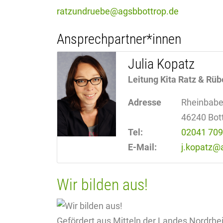
rat­zun­drue­be@agsbbott­rop.de
Ansprechpartner*innen
Julia Kopatz
Leitung Kita Ratz & Rüb
Adresse
Rheinbabe
46240 Bot
Tel:
02041 70
E-Mail:
j.kopatz
@
Wir bil­den aus!
Ge­för­dert aus Mit­teln der Lan­des Nord­rhein