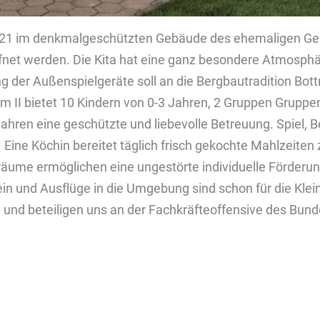
1 im denk­mal­ge­schütz­ten Ge­bäu­de des ehe­ma­li­gen Ge
­öff­net wer­den. Die Kita hat eine ganz be­son­de­re At­mo­sp
er Au­ßen­spiel­ge­rä­te soll an die Berg­bau­tra­di­ti­on Bott
m II bie­tet 10 Kin­dern von 0-3 Jah­ren, 2 Grup­pen Grup­pen
h­ren eine ge­schütz­te und lie­be­vol­le Be­treu­ung. Spiel,
Eine Kö­chin be­rei­tet täg­lich frisch ge­koch­te Mahl­zei­ten
­me er­mög­li­chen eine un­ge­stör­te in­di­vi­du­el­le För­de­ru
in und Aus­flü­ge in die Um­ge­bung sind schon für die Kleins
und be­tei­li­gen uns an der Fach­kräf­teof­fen­si­ve des Bun­