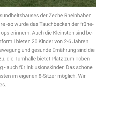
­sund­heits­hau­ses der Zeche Rhein­baben
hä­re -so wurde das Tauch­be­cken der frü­he­
­rops er­in­nern. Auch die Kleins­ten sind be­
­form I bie­ten 20 Kin­der von 2-6 Jah­ren
 Be­we­gung und ge­sun­de Er­näh­rung sind die
 zu, die Turn­hal­le bie­tet Platz zum Toben
ng - auch für In­klu­si­ons­kin­der. Das schö­ne
­ten im ei­ge­nen 8-Sit­zer mög­lich. Wir
des.