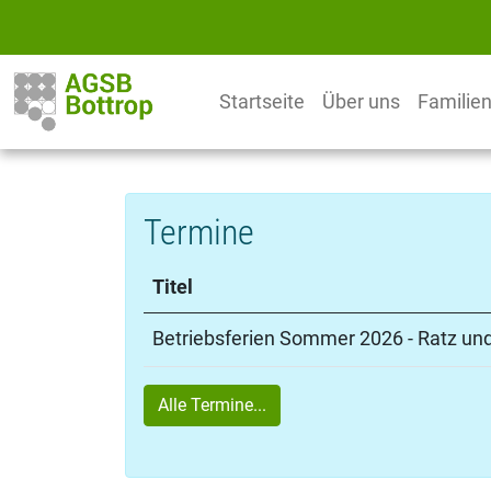
Startseite
Über uns
Familie
Termine
Ti­tel
Be­triebs­fe­ri­en Som­mer 2026 - Ratz u
Alle Termine...