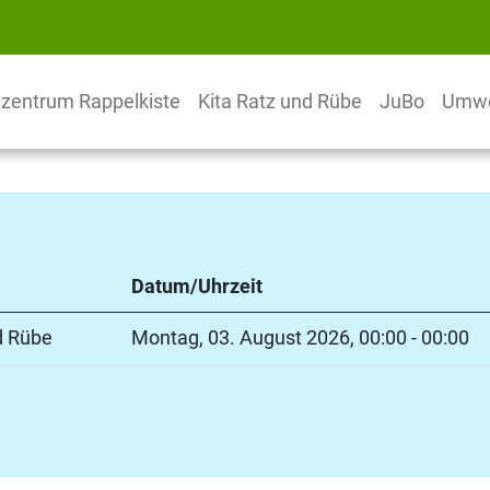
nzentrum Rappelkiste
Kita Ratz und Rübe
JuBo
Umwe
Da­tum­/­Uhr­zeit
nd Rübe
Montag, 03. August 2026, 00:00 - 00:00