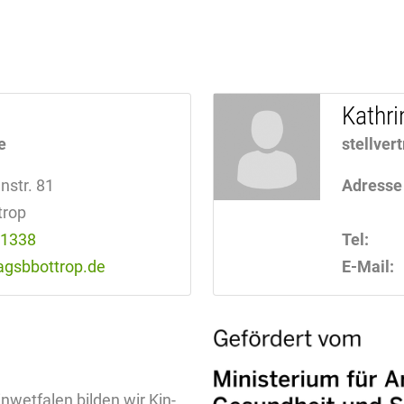
Kathr
e
stellver
nstr. 81
Adresse
trop
91338
Tel:
agsbbottrop.de
E-Mail:
­wet­fa­len bil­den wir Kin­